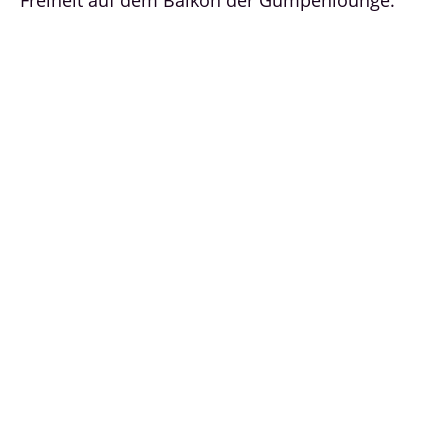
Freiheit auf dem Balkon der Gumpenlounge.
SAISONZEITEN SOMMER
2026
Saison A
03.05. - 13.05.2026
17.05 - 21.05.2026
02.11. - 05.11.2026
08.11. - 12.11.2026
15.11. - 19.11.2026
22.11. - 27.11.2026